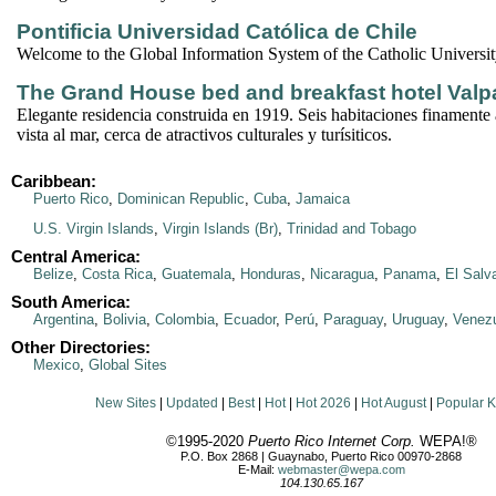
Pontificia Universidad Católica de Chile
Welcome to the Global Information System of the Catholic Universit
The Grand House bed and breakfast hotel Valpa
Elegante residencia construida en 1919. Seis habitaciones finamente 
vista al mar, cerca de atractivos culturales y turísiticos.
Caribbean:
Puerto Rico
,
Dominican Republic
,
Cuba
,
Jamaica
U.S. Virgin Islands
,
Virgin Islands (Br)
,
Trinidad and Tobago
Central America:
Belize
,
Costa Rica
,
Guatemala
,
Honduras
,
Nicaragua
,
Panama
,
El Salv
South America:
Argentina
,
Bolivia
,
Colombia
,
Ecuador
,
Perú
,
Paraguay
,
Uruguay
,
Venez
Other Directories:
Mexico
,
Global Sites
New Sites
|
Updated
|
Best
|
Hot
|
Hot 2026
|
Hot August
|
Popular 
©1995-2020
Puerto Rico Internet Corp.
WEPA!®
P.O. Box 2868 | Guaynabo, Puerto Rico 00970-2868
E-Mail:
webmaster@wepa.com
104.130.65.167