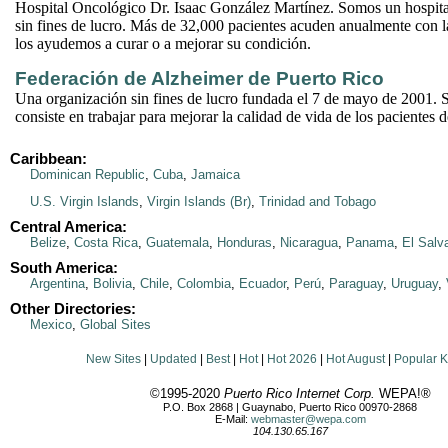
Hospital Oncológico Dr. Isaac González Martínez. Somos un hospit
sin fines de lucro. Más de 32,000 pacientes acuden anualmente con 
los ayudemos a curar o a mejorar su condición.
Federación de Alzheimer de Puerto Rico
Una organización sin fines de lucro fundada el 7 de mayo de 2001. S
consiste en trabajar para mejorar la calidad de vida de los pacientes 
Caribbean:
Dominican Republic
,
Cuba
,
Jamaica
U.S. Virgin Islands
,
Virgin Islands (Br)
,
Trinidad and Tobago
Central America:
Belize
,
Costa Rica
,
Guatemala
,
Honduras
,
Nicaragua
,
Panama
,
El Salv
South America:
Argentina
,
Bolivia
,
Chile
,
Colombia
,
Ecuador
,
Perú
,
Paraguay
,
Uruguay
,
Other Directories:
Mexico
,
Global Sites
New Sites
|
Updated
|
Best
|
Hot
|
Hot 2026
|
Hot August
|
Popular 
©1995-2020
Puerto Rico Internet Corp.
WEPA!®
P.O. Box 2868 | Guaynabo, Puerto Rico 00970-2868
E-Mail:
webmaster@wepa.com
104.130.65.167