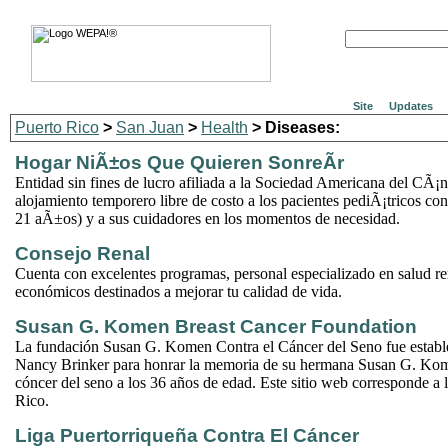
Site
Updates
Puerto Rico
>
San Juan
>
Health
> Diseases:
Hogar NiÃ±os Que Quieren SonreÃ­r
Entidad sin fines de lucro afiliada a la Sociedad Americana del CÃ¡
alojamiento temporero libre de costo a los pacientes pediÃ¡tricos con
21 aÃ±os) y a sus cuidadores en los momentos de necesidad.
Consejo Renal
Cuenta con excelentes programas, personal especializado en salud re
económicos destinados a mejorar tu calidad de vida.
Susan G. Komen Breast Cancer Foundation
La fundación Susan G. Komen Contra el Cáncer del Seno fue establ
Nancy Brinker para honrar la memoria de su hermana Susan G. Kom
cóncer del seno a los 36 años de edad. Este sitio web corresponde a la
Rico.
Liga Puertorriqueña Contra El Cáncer