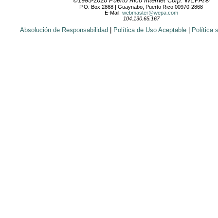
©1995-2020
Puerto Rico Internet Corp.
WEPA!®
P.O. Box 2868 | Guaynabo, Puerto Rico 00970-2868
E-Mail:
webmaster@wepa.com
104.130.65.167
Absolución de Responsabilidad
|
Política de Uso Aceptable
|
Política 