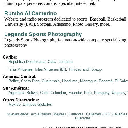
mundo para personas con discapacidad intelectual.
Rumbo Al Camerino
Website and radio program dedicated to sports. Baseball, Basketball,
University (LAI), Softball, Atletismo, Photo Gallery, more.
Legends Sports Photography
Legends Sports Photography is a nation-wide company specializing i
photography
Caribe:
República Dominicana
,
Cuba
,
Jamaica
Islas Vírgenes
,
Islas Vírgenes (Br)
,
Trinidad and Tobago
América Central:
Belize
,
Costa Rica
,
Guatemala
,
Honduras
,
Nicaragua
,
Panamá
,
El Salv
Sur América:
Argentina
,
Bolivia
,
Chile
,
Colombia
,
Ecuador
,
Perú
,
Paraguay
,
Uruguay
,
Otros Directorios:
México
,
Enlaces Globales
Nuevas Webs
|
Actualizadas
|
Mejores
|
Calientes
|
Calientes 2026
|
Calientes
Buscadas