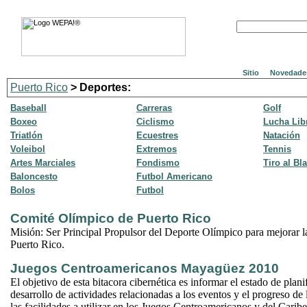
Sitio
Novedade
Puerto Rico
> Deportes:
Baseball
Carreras
Golf
Boxeo
Ciclismo
Lucha Lib
Triatlón
Ecuestres
Natación
Voleibol
Extremos
Tennis
Artes Marciales
Fondismo
Tiro al Bl
Baloncesto
Futbol Americano
Bolos
Futbol
Comité Olímpico de Puerto Rico
Misión: Ser Principal Propulsor del Deporte Olímpico para mejorar l
Puerto Rico.
Juegos Centroamericanos Mayagüez 2010
El objetivo de esta bitacora cibernética es informar el estado de planif
desarrollo de actividades relacionadas a los eventos y el progreso de
las facilidades a utilizar en los Juegos Centroamericanos y del Caribe