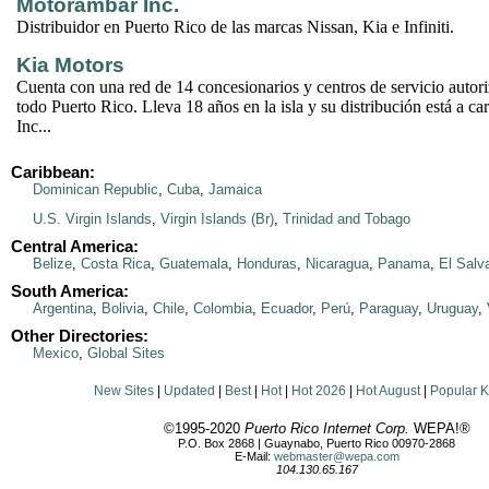
Motorámbar Inc.
Distribuidor en Puerto Rico de las marcas Nissan, Kia e Infiniti.
Kia Motors
Cuenta con una red de 14 concesionarios y centros de servicio autori
todo Puerto Rico. Lleva 18 años en la isla y su distribución está a 
Inc...
Caribbean:
Dominican Republic
,
Cuba
,
Jamaica
U.S. Virgin Islands
,
Virgin Islands (Br)
,
Trinidad and Tobago
Central America:
Belize
,
Costa Rica
,
Guatemala
,
Honduras
,
Nicaragua
,
Panama
,
El Salv
South America:
Argentina
,
Bolivia
,
Chile
,
Colombia
,
Ecuador
,
Perú
,
Paraguay
,
Uruguay
,
Other Directories:
Mexico
,
Global Sites
New Sites
|
Updated
|
Best
|
Hot
|
Hot 2026
|
Hot August
|
Popular 
©1995-2020
Puerto Rico Internet Corp.
WEPA!®
P.O. Box 2868 | Guaynabo, Puerto Rico 00970-2868
E-Mail:
webmaster@wepa.com
104.130.65.167