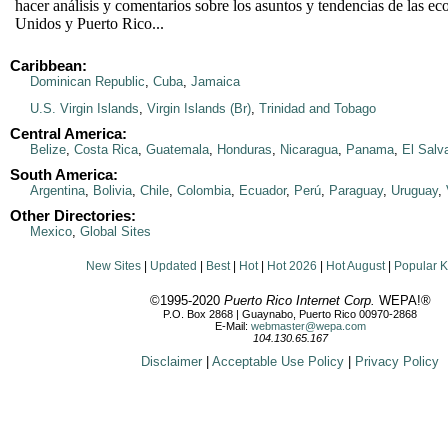
hacer análisis y comentarios sobre los asuntos y tendencias de las e
Unidos y Puerto Rico...
Caribbean:
Dominican Republic
,
Cuba
,
Jamaica
U.S. Virgin Islands
,
Virgin Islands (Br)
,
Trinidad and Tobago
Central America:
Belize
,
Costa Rica
,
Guatemala
,
Honduras
,
Nicaragua
,
Panama
,
El Salv
South America:
Argentina
,
Bolivia
,
Chile
,
Colombia
,
Ecuador
,
Perú
,
Paraguay
,
Uruguay
,
Other Directories:
Mexico
,
Global Sites
New Sites
|
Updated
|
Best
|
Hot
|
Hot 2026
|
Hot August
|
Popular 
©1995-2020
Puerto Rico Internet Corp.
WEPA!®
P.O. Box 2868 | Guaynabo, Puerto Rico 00970-2868
E-Mail:
webmaster@wepa.com
104.130.65.167
Disclaimer
|
Acceptable Use Policy
|
Privacy Policy