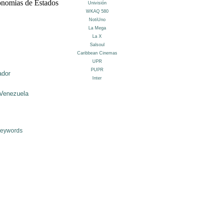
conomías de Estados
ador
Venezuela
Keywords