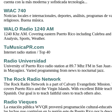
cuenta con la más moderna y sofisticada tecnología...
WIAC 740
Noticias locales e internacionales, deportes, análisis, programas de v
religiosos. Buena música.
WALO Radio 1240 AM
1240 Khz AM. Covering eastern Puerto Rico including Culebra and
Analysis, Sports, Weather.
TuMusicaPR.com
Internet radio station / Top 40
Radio Universidad
University of Puerto Rico radio station at 89.7 Mhz FM in San Jua
in Mayagüez. Varied programming from news to nocturnal jazz.
The Rock Radio Network
The Rock Radio Network is a part of Calvary Evangelistic Mission.
covers Puerto Rico and the Virgin Islands. With excellent Bible teac
Spanish. Our goal is to teach faithful ones to teach others also.
Radio Vieques
La estación pública WVQR proveerá programación cultural-educativ
las luchas que continúan en la región este de Puerto Rico por la des