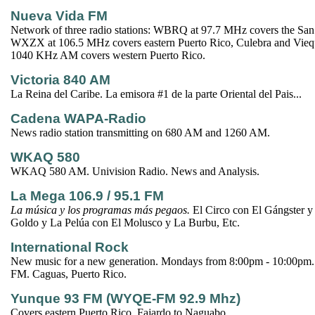
Nueva Vida FM
Network of three radio stations: WBRQ at 97.7 MHz covers the San
WXZX at 106.5 MHz covers eastern Puerto Rico, Culebra and Vie
1040 KHz AM covers western Puerto Rico.
Victoria 840 AM
La Reina del Caribe. La emisora #1 de la parte Oriental del Pais...
Cadena WAPA-Radio
News radio station transmitting on 680 AM and 1260 AM.
WKAQ 580
WKAQ 580 AM. Univision Radio. News and Analysis.
La Mega 106.9 / 95.1 FM
La música y los programas más pegaos.
El Circo con El Gángster y
Goldo y La Pelúa con El Molusco y La Burbu, Etc.
International Rock
New music for a new generation. Mondays from 8:00pm - 10:00pm.
FM. Caguas, Puerto Rico.
Yunque 93 FM (WYQE-FM 92.9 Mhz)
Covers eastern Puerto Rico, Fajardo to Naguabo.