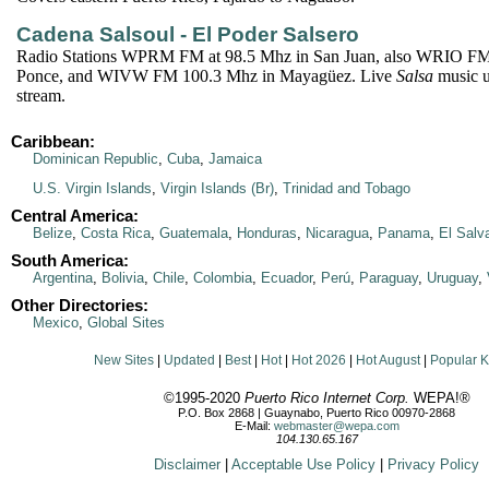
Cadena Salsoul - El Poder Salsero
Radio Stations WPRM FM at 98.5 Mhz in San Juan, also WRIO FM
Ponce, and WIVW FM 100.3 Mhz in Mayagüez. Live
Salsa
music u
stream.
Caribbean:
Dominican Republic
,
Cuba
,
Jamaica
U.S. Virgin Islands
,
Virgin Islands (Br)
,
Trinidad and Tobago
Central America:
Belize
,
Costa Rica
,
Guatemala
,
Honduras
,
Nicaragua
,
Panama
,
El Salv
South America:
Argentina
,
Bolivia
,
Chile
,
Colombia
,
Ecuador
,
Perú
,
Paraguay
,
Uruguay
,
Other Directories:
Mexico
,
Global Sites
New Sites
|
Updated
|
Best
|
Hot
|
Hot 2026
|
Hot August
|
Popular 
©1995-2020
Puerto Rico Internet Corp.
WEPA!®
P.O. Box 2868 | Guaynabo, Puerto Rico 00970-2868
E-Mail:
webmaster@wepa.com
104.130.65.167
Disclaimer
|
Acceptable Use Policy
|
Privacy Policy