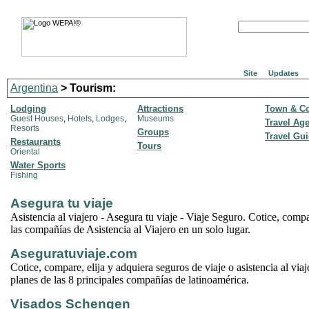
Site
Updates
Argentina
> Tourism:
Lodging
Attractions
Town & Co
Guest Houses
,
Hotels
,
Lodges
,
Museums
Travel Ag
Resorts
Groups
Travel Gu
Restaurants
Tours
Oriental
Water Sports
Fishing
Asegura tu viaje
Asistencia al viajero - Asegura tu viaje - Viaje Seguro. Cotice, comp
las compañías de Asistencia al Viajero en un solo lugar.
Aseguratuviaje.com
Cotice, compare, elija y adquiera seguros de viaje o asistencia al via
planes de las 8 principales compañías de latinoamérica.
Visados Schengen