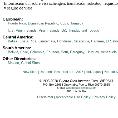
Información útil sobre visa schengen, tramitación, solicitud, requisit
y seguro de viaje
Caribbean:
Puerto Rico
,
Dominican Republic
,
Cuba
,
Jamaica
U.S. Virgin Islands
,
Virgin Islands (Br)
,
Trinidad and Tobago
Central America:
Belize
,
Costa Rica
,
Guatemala
,
Honduras
,
Nicaragua
,
Panama
,
El Salv
South America:
Bolivia
,
Chile
,
Colombia
,
Ecuador
,
Perú
,
Paraguay
,
Uruguay
,
Venezuela
Other Directories:
Mexico
,
Global Sites
New Sites
|
Updated
|
Best
|
Hot
|
Hot 2026
|
Hot August
|
Popular 
©1995-2020
Puerto Rico Internet Corp.
WEPA!®
P.O. Box 2868 | Guaynabo, Puerto Rico 00970-2868
E-Mail:
webmaster@wepa.com
104.130.65.167
Disclaimer
|
Acceptable Use Policy
|
Privacy Policy